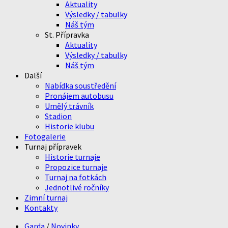
Aktuality
Výsledky / tabulky
Náš tým
St. Přípravka
Aktuality
Výsledky / tabulky
Náš tým
Další
Nabídka soustředění
Pronájem autobusu
Umělý trávník
Stadion
Historie klubu
Fotogalerie
Turnaj přípravek
Historie turnaje
Propozice turnaje
Turnaj na fotkách
Jednotlivé ročníky
Zimní turnaj
Kontakty
Garda
/
Novinky