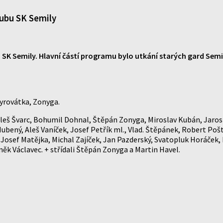
lubu SK Semily
 SK Semily. Hlavní částí programu bylo utkání starých gard Semil
Syrovátka, Zonyga.
 Aleš Švarc, Bohumil Dohnal, Štěpán Zonyga, Miroslav Kubán, Jaros
ubený, Aleš Vaníček, Josef Petřík ml., Vlad. Štěpánek, Robert Pošta
Josef Matějka, Michal Zajíček, Jan Pazderský, Svatopluk Horáček
něk Václavec. + střídali Štěpán Zonyga a Martin Havel.