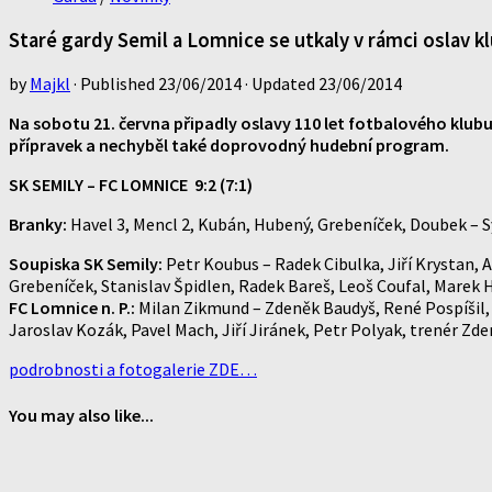
Staré gardy Semil a Lomnice se utkaly v rámci oslav k
by
Majkl
· Published
23/06/2014
· Updated
23/06/2014
Na sobotu 21. června připadly oslavy 110 let fotbalového klubu
přípravek a nechyběl také doprovodný hudební program.
SK SEMILY – FC LOMNICE 9:2 (7:1)
Branky:
Havel 3, Mencl 2, Kubán, Hubený, Grebeníček, Doubek – 
Soupiska SK Semily:
Petr Koubus – Radek Cibulka, Jiří Krystan,
Grebeníček, Stanislav Špidlen, Radek Bareš, Leoš Coufal, Marek H
FC Lomnice n. P.:
Milan Zikmund – Zdeněk Baudyš, René Pospíšil, 
Jaroslav Kozák, Pavel Mach, Jiří Jiránek, Petr Polyak, trenér Zde
podrobnosti a fotogalerie ZDE…
You may also like...