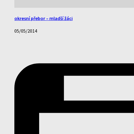
okresní přebor – mladší žáci
05/05/2014