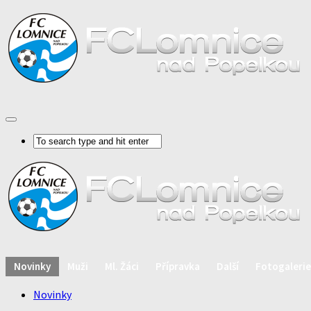
Novinky
Muži
Ml. Žáci
Přípravka
Další
Fotogalerie
Novinky