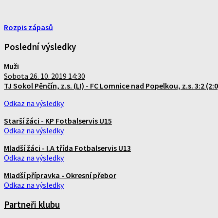
Rozpis zápasů
Poslední výsledky
Muži
Sobota 26. 10. 2019 14:30
TJ Sokol Pěnčín, z.s. (LI) - FC Lomnice nad Popelkou, z.s. 3:2 (2:0
Odkaz na výsledky
Starší žáci - KP Fotbalservis U15
Odkaz na výsledky
Mladší žáci - I.A třída Fotbalservis U13
Odkaz na výsledky
Mladší přípravka - Okresní přebor
Odkaz na výsledky
Partneři klubu