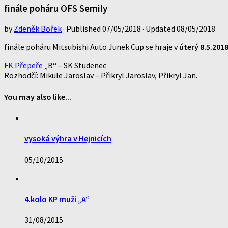
finále poháru OFS Semily
by
Zdeněk Bořek
· Published
07/05/2018
· Updated
08/05/2018
finále poháru Mitsubishi Auto Junek Cup se hraje v
úterý 8.5.201
FK Přepeře
„B“ – SK Studenec
Rozhodčí: Mikule Jaroslav – Přikryl Jaroslav, Přikryl Jan.
You may also like...
vysoká výhra v Hejnicích
05/10/2015
4.kolo KP muži „A“
31/08/2015