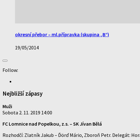
okresní přebor – ml.přípravka (skupina „B“)
19/05/2014
Follow:
Nejbližší zápasy
Muži
Sobota 2. 11. 2019 14:00
FC Lomnice nad Popelkou, z.s.
–
SK Jívan Bělá
Rozhodčí: Zlatník Jakub – Ďörď Mário, Zboroň Petr. Delegát: Hor