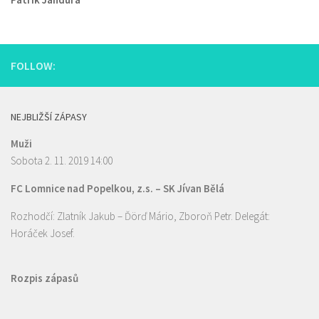
FOLLOW:
NEJBLIŽŠÍ ZÁPASY
Muži
Sobota 2. 11. 2019 14:00
FC Lomnice nad Popelkou, z.s.
–
SK Jívan Bělá
Rozhodčí: Zlatník Jakub – Ďörď Mário, Zboroň Petr. Delegát:
Horáček Josef.
Rozpis zápasů