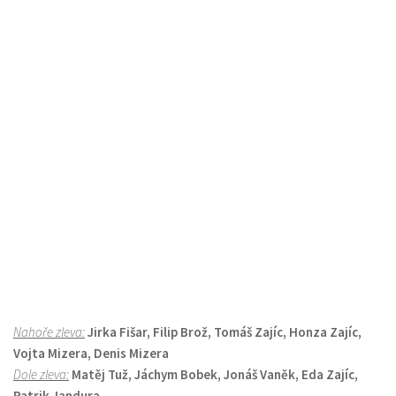
Nahoře zleva:
Jirka Fišar, Filip Brož, Tomáš Zajíc, Honza Zajíc,
Vojta Mizera, Denis Mizera
Dole zleva:
Matěj Tuž, Jáchym Bobek, Jonáš Vaněk, Eda Zajíc,
Patrik Jandura