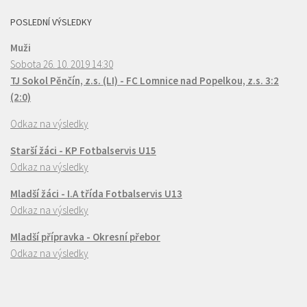
POSLEDNÍ VÝSLEDKY
Muži
Sobota 26. 10. 2019 14:30
TJ Sokol Pěnčín, z.s. (LI) - FC Lomnice nad Popelkou, z.s. 3:2
(2:0)
Odkaz na výsledky
Starší žáci - KP Fotbalservis U15
Odkaz na výsledky
Mladší žáci - I.A třída Fotbalservis U13
Odkaz na výsledky
Mladší přípravka - Okresní přebor
Odkaz na výsledky