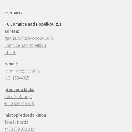
KONTAKTY
FC Lomnice nad Popelkou,z.s.
adresa:
gen. Ludvíka Svobody 1049
Lomnice nad Popelkou
512 51
e-mail:
fclomnice@tiscali.cz
IČO:
15044025
předseda klubu
Zdeněk Baudyš
+420 604 415 518
místopředseda klubu
Tomáš Korda
+420 739 020 042