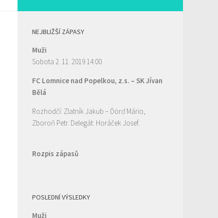
NEJBLIŽŠÍ ZÁPASY
Muži
Sobota 2. 11. 2019 14:00
FC Lomnice nad Popelkou, z.s.
–
SK Jívan
Bělá
Rozhodčí: Zlatník Jakub – Ďörď Mário,
Zboroň Petr. Delegát: Horáček Josef.
Rozpis zápasů
POSLEDNÍ VÝSLEDKY
Muži