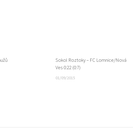
mužů
Sokol Roztoky – FC Lomnice/Nová
Ves 0:22 (0:7)
01/09/2015