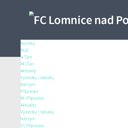
Novinky
Muži
A-Tým
Ml. Žáci
Aktuality
Výsledky / tabulky
Náš tým
Přípravka
Ml. Přípravka
Aktuality
Výsledky / tabulky
Náš tým
St. Přípravka