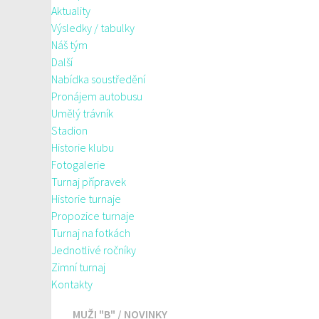
Aktuality
Výsledky / tabulky
Náš tým
Další
Nabídka soustředění
Pronájem autobusu
Umělý trávník
Stadion
Historie klubu
Fotogalerie
Turnaj přípravek
Historie turnaje
Propozice turnaje
Turnaj na fotkách
Jednotlivé ročníky
Zimní turnaj
Kontakty
MUŽI "B"
/
NOVINKY