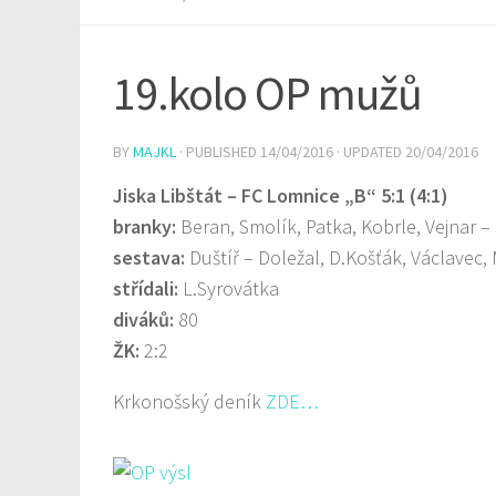
19.kolo OP mužů
BY
MAJKL
· PUBLISHED
14/04/2016
· UPDATED
20/04/2016
Jiska Libštát – FC Lomnice „B“ 5:1 (4:1)
branky:
Beran, Smolík, Patka, Kobrle, Vejnar – 
sestava:
Duštíř – Doležal, D.Košťák, Václavec,
střídali:
L.Syrovátka
diváků:
80
ŽK:
2:2
Krkonošský deník
ZDE…