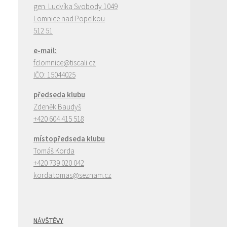
gen. Ludvíka Svobody 1049
Lomnice nad Popelkou
512 51
e-mail:
fclomnice@tiscali.cz
IČO:
15044025
předseda klubu
Zdeněk Baudyš
+420 604 415 518
místopředseda klubu
Tomáš Korda
+420 739 020 042
korda.tomas@seznam.cz
NÁVŠTĚVY