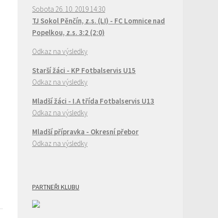
Sobota 26. 10. 2019 14:30
TJ Sokol Pěnčín, z.s. (LI) - FC Lomnice nad
Popelkou, z.s. 3:2 (2:0)
Odkaz na výsledky
Starší žáci - KP Fotbalservis U15
Odkaz na výsledky
Mladší žáci - I.A třída Fotbalservis U13
Odkaz na výsledky
Mladší přípravka - Okresní přebor
Odkaz na výsledky
PARTNEŘI KLUBU