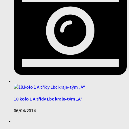
18.kolo 1 A třídy Lbc kraje-tým „A“
06/04/2014