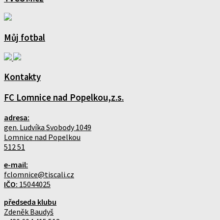
Můj fotbal
Kontakty
FC Lomnice nad Popelkou,z.s.
adresa:
gen. Ludvíka Svobody 1049
Lomnice nad Popelkou
512 51
e-mail:
fclomnice@tiscali.cz
IČO:
15044025
předseda klubu
Zdeněk Baudyš