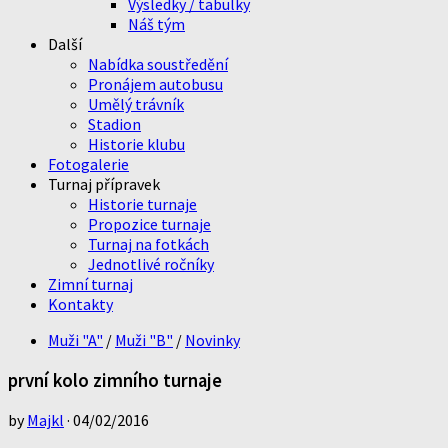
Výsledky / tabulky
Náš tým
Další
Nabídka soustředění
Pronájem autobusu
Umělý trávník
Stadion
Historie klubu
Fotogalerie
Turnaj přípravek
Historie turnaje
Propozice turnaje
Turnaj na fotkách
Jednotlivé ročníky
Zimní turnaj
Kontakty
Muži "A"
/
Muži "B"
/
Novinky
první kolo zimního turnaje
by
Majkl
·
04/02/2016