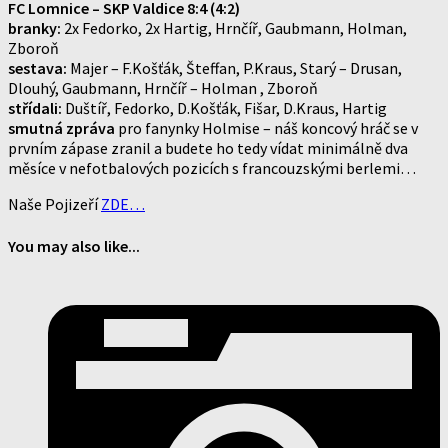
FC Lomnice – SKP Valdice 8:4 (4:2)
branky:
2x Fedorko, 2x Hartig, Hrnčíř, Gaubmann, Holman,
Zboroň
sestava:
Majer – F.Košťák, Šteffan, P.Kraus, Starý – Drusan,
Dlouhý, Gaubmann, Hrnčíř – Holman , Zboroň
střídali:
Duštíř, Fedorko, D.Košťák, Fišar, D.Kraus, Hartig
smutná zpráva
pro fanynky Holmise – náš koncový hráč se v
prvním zápase zranil a budete ho tedy vídat minimálně dva
měsíce v nefotbalových pozicích s francouzskými berlemi…
Naše Pojizeří
ZDE…
You may also like...