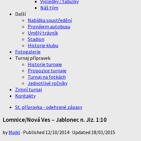
Výsledky / tabulky
Náš tým
Další
Nabídka soustředění
Pronájem autobusu
Umělý trávník
Stadion
Historie klubu
Fotogalerie
Turnaj přípravek
Historie turnaje
Propozice turnaje
Turnaj na fotkách
Jednotlivé ročníky
Zimní turnaj
Kontakty
St. přípravka - odehrané zápasy
Lomnice/Nová Ves – Jablonec n. Jiz. 1:10
by
Majkl
· Published
12/10/2014
· Updated
18/01/2015