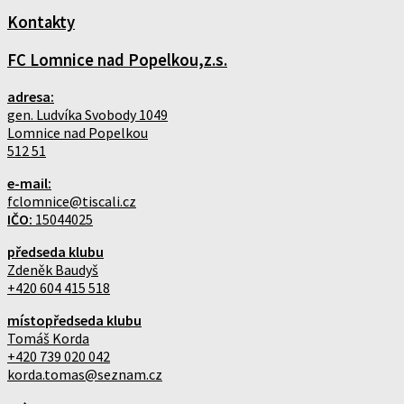
Kontakty
FC Lomnice nad Popelkou,z.s.
adresa:
gen. Ludvíka Svobody 1049
Lomnice nad Popelkou
512 51
e-mail:
fclomnice@tiscali.cz
IČO:
15044025
předseda klubu
Zdeněk Baudyš
+420 604 415 518
místopředseda klubu
Tomáš Korda
+420 739 020 042
korda.tomas@seznam.cz