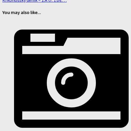
Krkonošský deník – 1.A tř. ZDE…
You may also like...