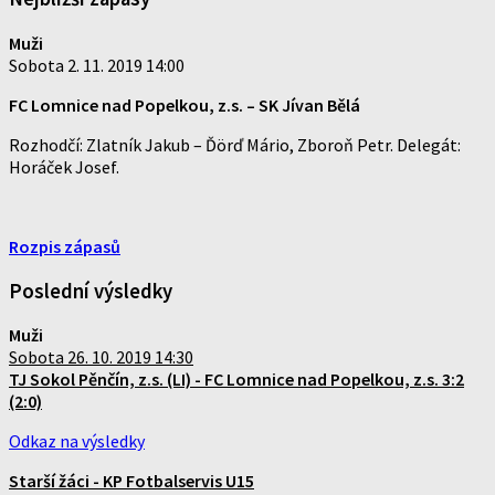
Muži
Sobota 2. 11. 2019 14:00
FC Lomnice nad Popelkou, z.s.
–
SK Jívan Bělá
Rozhodčí: Zlatník Jakub – Ďörď Mário, Zboroň Petr. Delegát:
Horáček Josef.
Rozpis zápasů
Poslední výsledky
Muži
Sobota 26. 10. 2019 14:30
TJ Sokol Pěnčín, z.s. (LI) - FC Lomnice nad Popelkou, z.s. 3:2
(2:0)
Odkaz na výsledky
Starší žáci - KP Fotbalservis U15