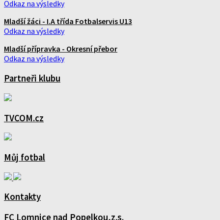
Odkaz na výsledky
Mladší žáci - I.A třída Fotbalservis U13
Odkaz na výsledky
Mladší přípravka - Okresní přebor
Odkaz na výsledky
Partneři klubu
TVCOM.cz
Můj fotbal
Kontakty
FC Lomnice nad Popelkou,z.s.