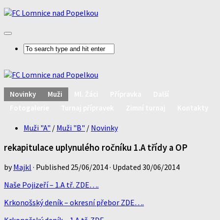
Novinky
Muži
Ml. Žáci
Přípravka
Další
Fotogalerie
Turnaj přípravek
Zimní turnaj
Kontakty
Muži "A"
/
Muži "B"
/
Novinky
rekapitulace uplynulého ročníku 1.A třídy a OP
by
Majkl
· Published
25/06/2014
· Updated
30/06/2014
Naše Pojizeří – 1.A tř. ZDE….
Krkonošský deník – okresní přebor ZDE….