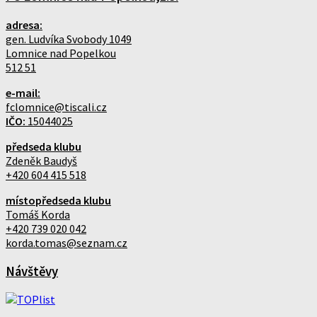
adresa:
gen. Ludvíka Svobody 1049
Lomnice nad Popelkou
512 51
e-mail:
fclomnice@tiscali.cz
IČO:
15044025
předseda klubu
Zdeněk Baudyš
+420 604 415 518
místopředseda klubu
Tomáš Korda
+420 739 020 042
korda.tomas@seznam.cz
Návštěvy